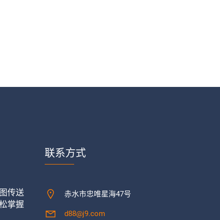
联系方式
图传送
赤水市忠唯星海47号
松掌握
d88@j9.com