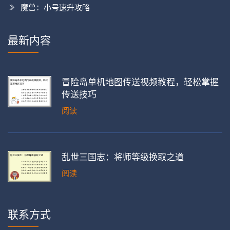
魔兽：小号速升攻略
最新内容
冒险岛单机地图传送视频教程，轻松掌握
传送技巧
阅读
乱世三国志：将师等级换取之道
阅读
联系方式